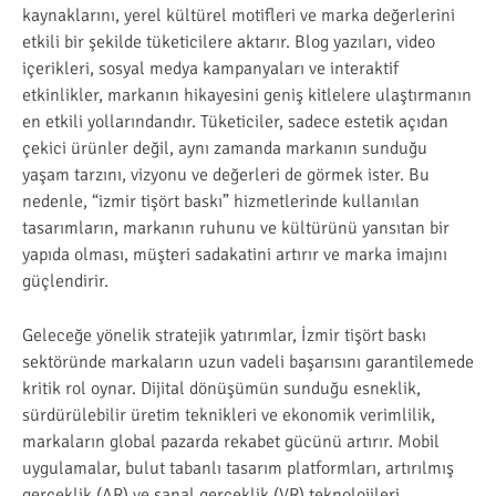
kaynaklarını, yerel kültürel motifleri ve marka değerlerini
etkili bir şekilde tüketicilere aktarır. Blog yazıları, video
içerikleri, sosyal medya kampanyaları ve interaktif
etkinlikler, markanın hikayesini geniş kitlelere ulaştırmanın
en etkili yollarındandır. Tüketiciler, sadece estetik açıdan
çekici ürünler değil, aynı zamanda markanın sunduğu
yaşam tarzını, vizyonu ve değerleri de görmek ister. Bu
nedenle, “izmir tişört baskı” hizmetlerinde kullanılan
tasarımların, markanın ruhunu ve kültürünü yansıtan bir
yapıda olması, müşteri sadakatini artırır ve marka imajını
güçlendirir.
Geleceğe yönelik stratejik yatırımlar, İzmir tişört baskı
sektöründe markaların uzun vadeli başarısını garantilemede
kritik rol oynar. Dijital dönüşümün sunduğu esneklik,
sürdürülebilir üretim teknikleri ve ekonomik verimlilik,
markaların global pazarda rekabet gücünü artırır. Mobil
uygulamalar, bulut tabanlı tasarım platformları, artırılmış
gerçeklik (AR) ve sanal gerçeklik (VR) teknolojileri,