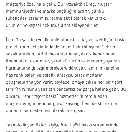
müşteriye özel hale gelir. Bu interaktif süreç, müşteri
memnuniyetini ve marka bağlılığını artırır; çünkü
tüketiciler, tasarım sürecine aktif olarak katılarak,
ürünlerine kişisel dokunuşlarını ekleyebilirler.
İzmir’in yaratıcı ve dinamik atmosferi, kişiye özel tişört baskı
projelerinin gelişiminde de önemli bir rol oynar. Şehrin
sokaklarından, tarihi mekanlarından, deniz kenarından
ilham alan tasarımlar, yerel kültürün ve modern yaşamın
harmanlandığı özgün projelere dönüşür. İzmir’in kendine
has renk paleti ve estetik anlayışı, tasarımcıların
çalışmalarına yön verir; böylece, ortaya çıkan her bir tişört,
İzmir’in ruhunu yansıtan benzersiz bir parça haline gelir. Bu
durum, “izmir tişört baskı” hizmetlerini tercih eden
müşteriler için hem bir gurur kaynağı hem de stil sahibi
olmanın bir göstergesi olarak öne çıkar.
Teknolojik yenilikler, kişiye özel tişört baskı süreçlerinde
sadece görsel kaliteyi artırmakla kalmaz, aynı zamanda