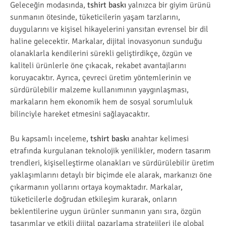
Geleceğin modasında,
tshirt baskı
yalnızca bir giyim ürünü
sunmanın ötesinde, tüketicilerin yaşam tarzlarını,
duygularını ve kişisel hikayelerini yansıtan evrensel bir dil
haline gelecektir. Markalar, dijital inovasyonun sunduğu
olanaklarla kendilerini sürekli geliştirdikçe, özgün ve
kaliteli ürünlerle öne çıkacak, rekabet avantajlarını
koruyacaktır. Ayrıca, çevreci üretim yöntemlerinin ve
sürdürülebilir malzeme kullanımının yaygınlaşması,
markaların hem ekonomik hem de sosyal sorumluluk
bilinciyle hareket etmesini sağlayacaktır.
Bu kapsamlı inceleme,
tshirt baskı
anahtar kelimesi
etrafında kurgulanan teknolojik yenilikler, modern tasarım
trendleri, kişiselleştirme olanakları ve sürdürülebilir üretim
yaklaşımlarını detaylı bir biçimde ele alarak, markanızı öne
çıkarmanın yollarını ortaya koymaktadır. Markalar,
tüketicilerle doğrudan etkileşim kurarak, onların
beklentilerine uygun ürünler sunmanın yanı sıra, özgün
tasarımlar ve etkili dijital pazarlama stratejileri ile global