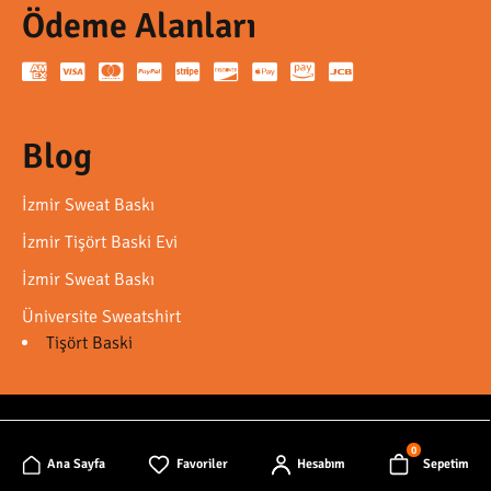
Ödeme Alanları
Blog
İzmir Sweat Baskı
İzmir Tişört Baski Evi
İzmir Sweat Baskı
Üniversite Sweatshirt
Tişört Baski
© 2026 Tişört Baskı | Elmas Sweat T- Shirt
0
Ana Sayfa
Web Tasarım
Favoriler
Koozmo Medya
Hesabım
Sepetim