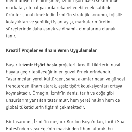
memnuniyeti ile birleşince, İzmir tişört baskı sektöründe
markalar, global pazarda rekabet edebilecek kalitede
ürünler sunabilmektedir. İzmir’in stratejik konumu, lojistik
kolaylıkları ve yenilikçi iş anlayışı, markaların üretim
süreçlerinde daha esnek ve dinamik olmalarına olanak
tanır.
Kreatif Projeler ve İlham Veren Uygulamalar
Başarılı
izmir tişört baskı
projeleri, kreatif fikirlerin nasıl
hayata geçirilebileceğinin en güzel örneklerindendir.
Tasarımcılar, yerel kültürden, sanat akımlarından ve güncel
trendlerden ilham alarak, eşsiz tişört koleksiyonları ortaya
koymaktadır. Örneğin, İzmir’in deniz, tarih ve doğa gibi
unsurlarını yansıtan tasarımlar, hem yerel halkın hem de
global tüketicilerin ilgisini çekmektedir.
Bir tasarımcı, İzmir’in meşhur Kordon Boyu’ndan, tarihi Saat
Kulesi’nden veya Ege’nin mavisinden ilham alarak, bu