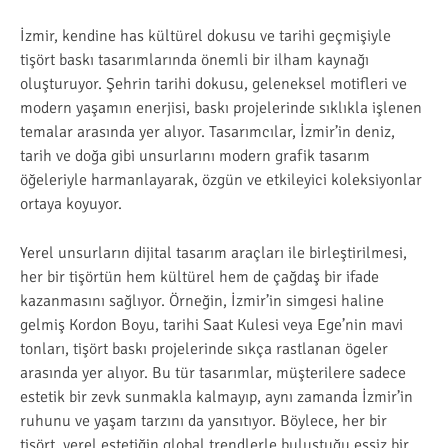
İzmir, kendine has kültürel dokusu ve tarihi geçmişiyle
tişört baskı tasarımlarında önemli bir ilham kaynağı
oluşturuyor. Şehrin tarihi dokusu, geleneksel motifleri ve
modern yaşamın enerjisi, baskı projelerinde sıklıkla işlenen
temalar arasında yer alıyor. Tasarımcılar, İzmir’in deniz,
tarih ve doğa gibi unsurlarını modern grafik tasarım
öğeleriyle harmanlayarak, özgün ve etkileyici koleksiyonlar
ortaya koyuyor.
Yerel unsurların dijital tasarım araçları ile birleştirilmesi,
her bir tişörtün hem kültürel hem de çağdaş bir ifade
kazanmasını sağlıyor. Örneğin, İzmir’in simgesi haline
gelmiş Kordon Boyu, tarihi Saat Kulesi veya Ege’nin mavi
tonları, tişört baskı projelerinde sıkça rastlanan ögeler
arasında yer alıyor. Bu tür tasarımlar, müşterilere sadece
estetik bir zevk sunmakla kalmayıp, aynı zamanda İzmir’in
ruhunu ve yaşam tarzını da yansıtıyor. Böylece, her bir
tişört, yerel estetiğin global trendlerle buluştuğu eşsiz bir