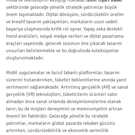
Moda ve teknolojinin kesiştiği noktada,
izmir tişört baskı
sektöründe geleceğe yönelik stratejik yatırımlar büyük
önem taşımaktadır. Dijital dönüşüm, sürdürülebilir üretim
ve kreatif tasarım yaklaşımları, markaların uzun vadeli
başarıya ulaşmasında kritik rol oynar. Yapay zeka destekli
trend analizleri, sosyal medya verileri ve dijital pazarlama
araçları sayesinde, gelecek sezonun öne çıkacak tasarım
unsurları belirlenmekte ve bu doğrultuda koleksiyonlar
oluşturulmaktadır.
Mobil uygulamalar ve bulut tabanlı platformlar, tasarım
sürecini hızlandırırken, tüketici beklentilerine anında yanıt
verilmesini sağlamaktadır. Artırılmış gerçeklik (AR) ve sanal
gerçeklik (VR) teknolojileri, tüketicilerin ürünleri satın
almadan önce sanal ortamda deneyimlemelerine olanak
tanır; bu da müşteri deneyimini ve memnuniyetini artıran
önemli bir faktördür. Geleceğe yönelik bu stratejik
yatırımlar, markaların global pazarda rekabet gücünü
artırırken, sürdürülebilirlik ve ekonomik verimlilik