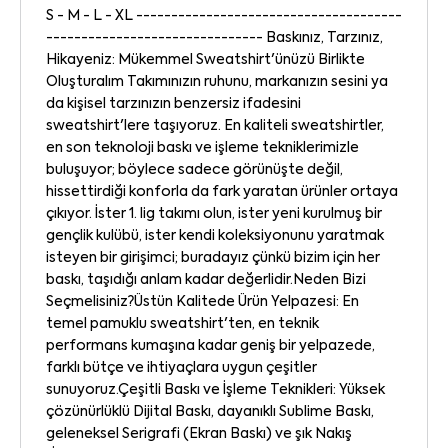
S - M - L - XL --------------------------------------
------------------------------- Baskınız, Tarzınız,
Hikayeniz: Mükemmel Sweatshirt'ünüzü Birlikte
Oluşturalım Takımınızın ruhunu, markanızın sesini ya
da kişisel tarzınızın benzersiz ifadesini
sweatshirt'lere taşıyoruz. En kaliteli sweatshirtler,
en son teknoloji baskı ve işleme tekniklerimizle
buluşuyor; böylece sadece görünüşte değil,
hissettirdiği konforla da fark yaratan ürünler ortaya
çıkıyor. İster 1. lig takımı olun, ister yeni kurulmuş bir
gençlik kulübü, ister kendi koleksiyonunu yaratmak
isteyen bir girişimci; buradayız çünkü bizim için her
baskı, taşıdığı anlam kadar değerlidir.Neden Bizi
Seçmelisiniz?Üstün Kalitede Ürün Yelpazesi: En
temel pamuklu sweatshirt'ten, en teknik
performans kumaşına kadar geniş bir yelpazede,
farklı bütçe ve ihtiyaçlara uygun çeşitler
sunuyoruz.Çeşitli Baskı ve İşleme Teknikleri: Yüksek
çözünürlüklü Dijital Baskı, dayanıklı Sublime Baskı,
geleneksel Serigrafi (Ekran Baskı) ve şık Nakış